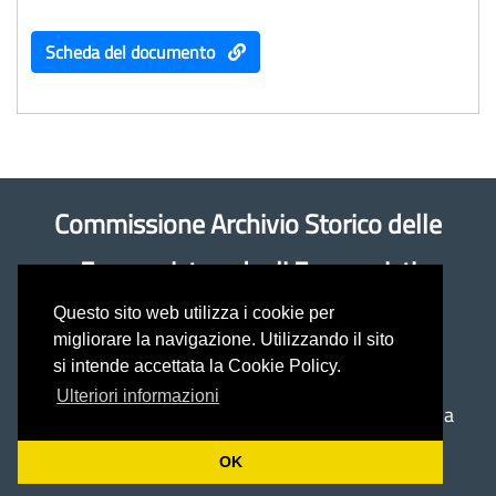
Scheda del documento
Commissione Archivio Storico delle
Economiste e degli Economisti
Questo sito web utilizza i cookie per
Coordinatrice: prof.ssa Antonella Rancan
migliorare la navigazione. Utilizzando il sito
si intende accettata la Cookie Policy.
(antonella.rancan@unimol.it)
Ulteriori informazioni
Università del Molise - Dipartimento di Economia
Via De Sanctis -
86100 Campobasso
OK