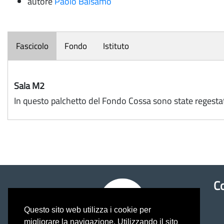
autore
Paolo Balsamo
Fascicolo
Fondo
Istituto
Sala M2
In questo palchetto del Fondo Cossa sono state regestate
Co
Questo sito web utilizza i cookie per
migliorare la navigazione. Utilizzando il sito