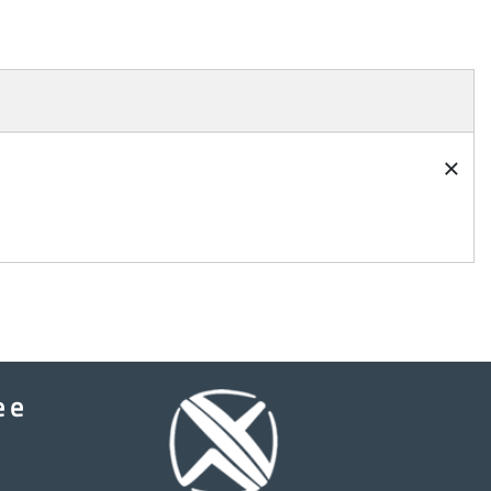
×
e e