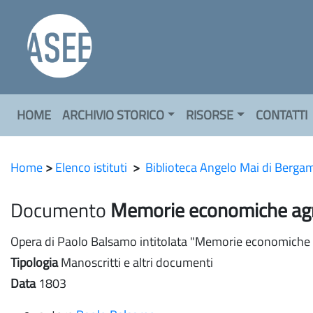
HOME
ARCHIVIO STORICO
RISORSE
CONTATTI
Home
>
Elenco istituti
>
Biblioteca Angelo Mai di Berga
Documento
Memorie economiche agrari
Opera di Paolo Balsamo intitolata "Memorie economiche agr
Tipologia
Manoscritti e altri documenti
Data
1803