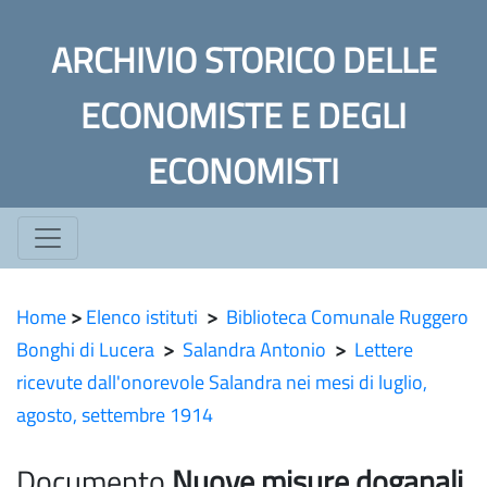
ARCHIVIO STORICO DELLE
ECONOMISTE E DEGLI
ECONOMISTI
Home
>
Elenco istituti
>
Biblioteca Comunale Ruggero
Bonghi di Lucera
>
Salandra Antonio
>
Lettere
ricevute dall'onorevole Salandra nei mesi di luglio,
agosto, settembre 1914
Documento
Nuove misure doganali