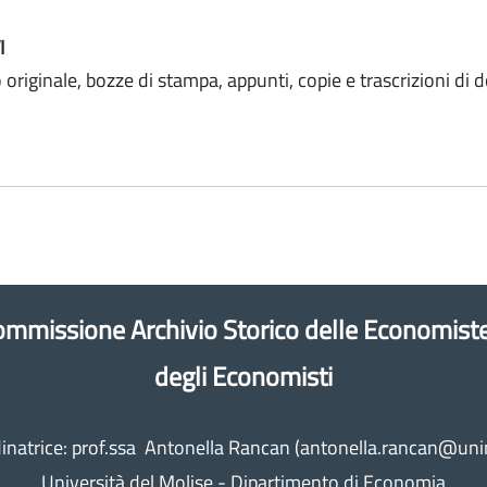
I
 originale, bozze di stampa, appunti, copie e trascrizioni di
mmissione Archivio Storico delle Economist
degli Economisti
inatrice: prof.ssa Antonella Rancan (antonella.rancan@unim
Università del Molise - Dipartimento di Economia