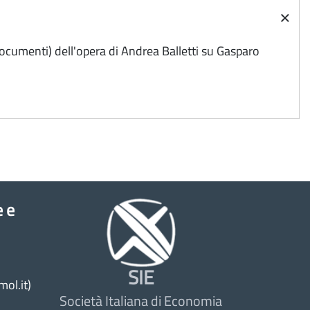
×
 documenti) dell'opera di Andrea Balletti su Gasparo
e e
SIE
ol.it)
Società Italiana di Economia