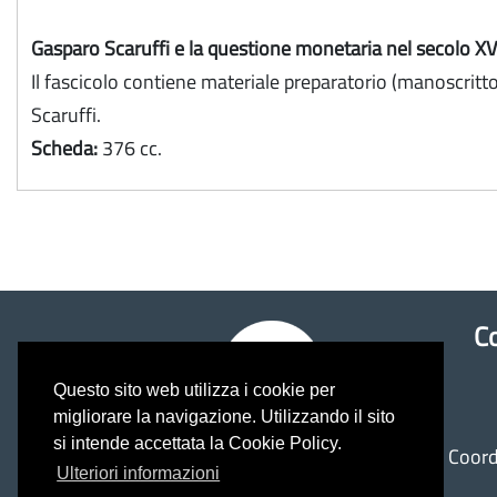
Gasparo Scaruffi e la questione monetaria nel secolo XV
Il fascicolo contiene materiale preparatorio (manoscritto
Scaruffi.
Scheda:
376 cc.
Co
Questo sito web utilizza i cookie per
migliorare la navigazione. Utilizzando il sito
ASEE
si intende accettata la Cookie Policy.
Coord
Archivio Storico delle
Ulteriori informazioni