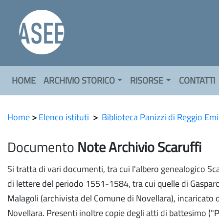
HOME
ARCHIVIO STORICO
RISORSE
CONTATTI
Home
>
Elenco istituti
>
Biblioteca Panizzi di Reggio Emi
Documento
Note Archivio Scaruffi
Si tratta di vari documenti, tra cui l'albero genealogico Sca
di lettere del periodo 1551-1584, tra cui quelle di Gaspa
Malagoli (archivista del Comune di Novellara), incaricato di
Novellara. Presenti inoltre copie degli atti di battesimo ("Pr