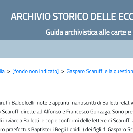
ARCHIVIO STORICO DELLE EC
Guida archivistica alle carte e
lia
>
[fondo non indicato]
>
Gasparo Scaruffi e la questio
ruffi Baldolcelli, note e appunti manoscritti di Balletti relati
ro Scaruffi dirette ad Alfonso e Francesco Gonzaga. Sono pr
 inviare a Balletti le copie conformi delle lettere di Scaruff
o praefectus Baptisterii Regii Lepidi") dei figli di Gasparo Sca