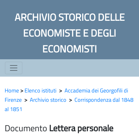
ARCHIVIO STORICO DELLE
ECONOMISTE E DEGLI
ECONOMISTI
Home
>
Elenco istituti
>
Accademia dei Georgofili di
Firenze
>
Archivio storico
>
Corrispondenza dal 1848
al 1851
Documento
Lettera personale