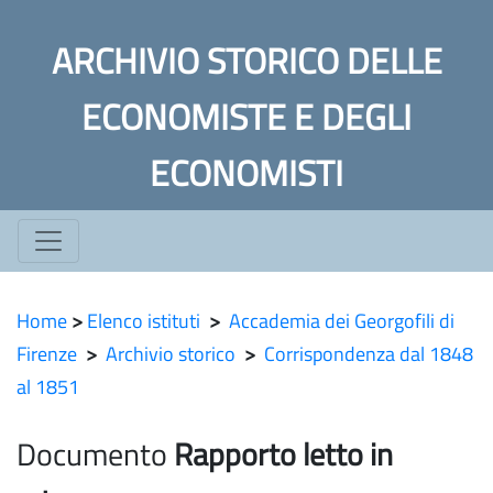
ARCHIVIO STORICO DELLE
ECONOMISTE E DEGLI
ECONOMISTI
Home
>
Elenco istituti
>
Accademia dei Georgofili di
Firenze
>
Archivio storico
>
Corrispondenza dal 1848
al 1851
Documento
Rapporto letto in