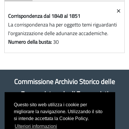
×
Corrispondenza dal 1848 al 1851
La corrispondenza ha per oggetto temi riguardanti
l'organizzazione delle adunanze accademiche.
Numero della busta:
30
Commissione Archivio Storico delle
Economiste e degli Economisti
Questo sito web utilizza i cookie per
Coordinatrice: prof.ssa Antonella Rancan
migliorare la navigazione. Utilizzando il sito
si intende accettata la Cookie Policy.
(antonella.rancan@unimol.it)
Ulteriori informazioni