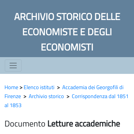
ARCHIVIO STORICO DELLE
ECONOMISTE E DEGLI
ECONOMISTI
Home
>
Elenco istituti
>
Accademia dei Georgofili di
Firenze
>
Archivio storico
>
Corrispondenza dal 1851
al 1853
Documento
Letture accademiche