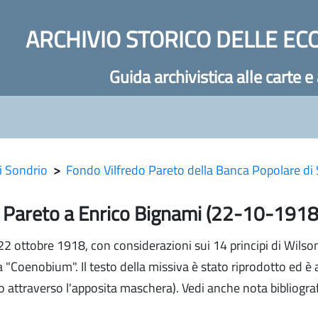
ARCHIVIO STORICO DELLE EC
Guida archivistica alle carte e
i Sondrio
>
Fondo Vilfredo Pareto della Banca Popolare di
o Pareto a Enrico Bignami (22-10-1918
22 ottobre 1918, con considerazioni sui 14 principi di Wilson,
sta "Coenobium". Il testo della missiva è stato riprodotto ed è 
o attraverso l'apposita maschera). Vedi anche nota bibliograf