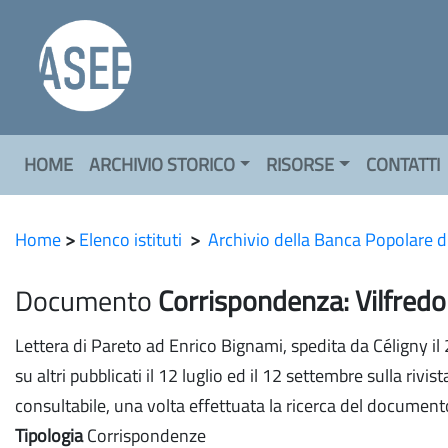
HOME
ARCHIVIO STORICO
RISORSE
CONTATTI
Home
>
Elenco istituti
>
Archivio della Banca Popolare d
Documento
Corrispondenza: Vilfred
Lettera di Pareto ad Enrico Bignami, spedita da Céligny il 
su altri pubblicati il 12 luglio ed il 12 settembre sulla rivi
consultabile, una volta effettuata la ricerca del document
Tipologia
Corrispondenze