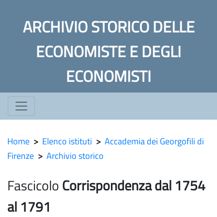
ARCHIVIO STORICO DELLE
ECONOMISTE E DEGLI
ECONOMISTI
Home
>
Elenco istituti
>
Accademia dei Georgofili di
Firenze
>
Archivio storico
Fascicolo
Corrispondenza dal 1754
al 1791