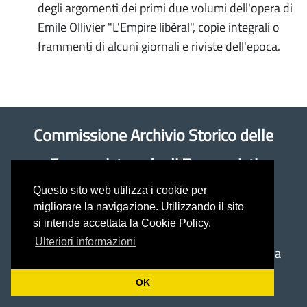
degli argomenti dei primi due volumi dell'opera di
Emile Ollivier "L'Empire libèral", copie integrali o
frammenti di alcuni giornali e riviste dell'epoca.
Commissione Archivio Storico delle
Economiste e degli Economisti
Questo sito web utilizza i cookie per
Coordinatrice: prof.ssa Antonella Rancan
migliorare la navigazione. Utilizzando il sito
si intende accettata la Cookie Policy.
(antonella.rancan@unimol.it)
Ulteriori informazioni
Università del Molise - Dipartimento di Economia
Via De Sanctis -
86100 Campobasso
OK