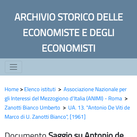
ARCHIVIO STORICO DELLE
ECONOMISTE E DEGLI
ECONOMISTI
Home
>
Elenco istituti
>
Associazione Nazionale per
gli Interessi del Mezzogiono d'Italia (ANIMI) - Roma
>
Zanotti Bianco Umberto
>
UA. 13. "Antonio De Viti de
Marco di U. Zanotti Bianco", [1961]
Documento
Saggio su Antonio de