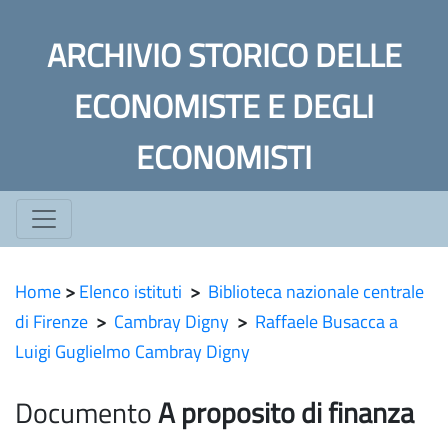
ARCHIVIO STORICO DELLE
ECONOMISTE E DEGLI
ECONOMISTI
Home
>
Elenco istituti
>
Biblioteca nazionale centrale
di Firenze
>
Cambray Digny
>
Raffaele Busacca a
Luigi Guglielmo Cambray Digny
Documento
A proposito di finanza