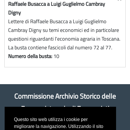
Raffaele Busacca a Luigi Guglielmo Cambray
Digny
Lettere di Raffaele Busacca a Luigi Guglielmo
Cambray Digny su temi economici ed in particolare
questioni riguardanti l'economia agraria in Toscana.
La busta contiene fascicoli dal numero 72 al 77.
Numero della busta:
10
Commissione Archivio Storico delle
Economiste e degli Economisti
Questo sito web utilizza i cookie per
Coordinatrice: prof.ssa Antonella Rancan
migliorare la navigazione. Utilizzando il sito