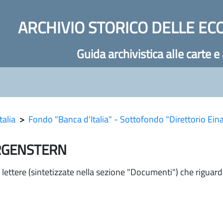
ARCHIVIO STORICO DELLE EC
Guida archivistica alle carte e
talia
>
Fondo "Banca d'Italia" - Sottofondo "Direttorio Ein
ORGENSTERN
ne lettere (sintetizzate nella sezione "Documenti") che rigu