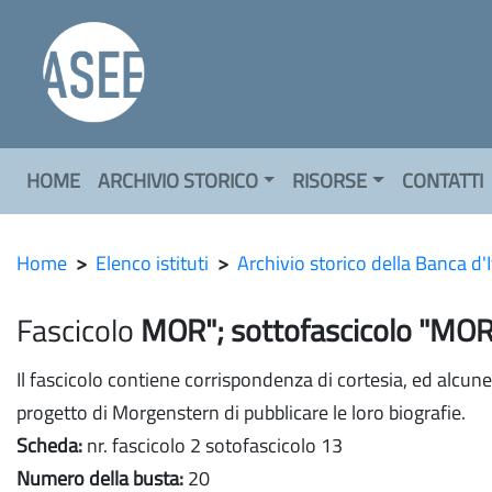
HOME
ARCHIVIO STORICO
RISORSE
CONTATTI
Home
>
Elenco istituti
>
Archivio storico della Banca d'I
Fascicolo
MOR"; sottofascicolo "M
Il fascicolo contiene corrispondenza di cortesia, ed alcu
progetto di Morgenstern di pubblicare le loro biografie.
Scheda:
nr. fascicolo 2 sotofascicolo 13
Numero della busta:
20