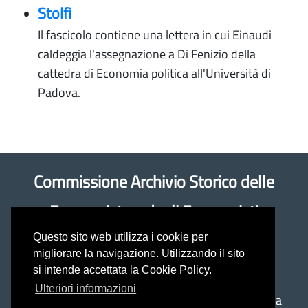
Stolfi
Il fascicolo contiene una lettera in cui Einaudi
caldeggia l'assegnazione a Di Fenizio della
cattedra di Economia politica all'Università di
Padova.
Commissione Archivio Storico delle
Economiste e degli Economisti
Questo sito web utilizza i cookie per
Coordinatrice: prof.ssa Antonella Rancan
migliorare la navigazione. Utilizzando il sito
si intende accettata la Cookie Policy.
(antonella.rancan@unimol.it)
Ulteriori informazioni
Università del Molise - Dipartimento di Economia