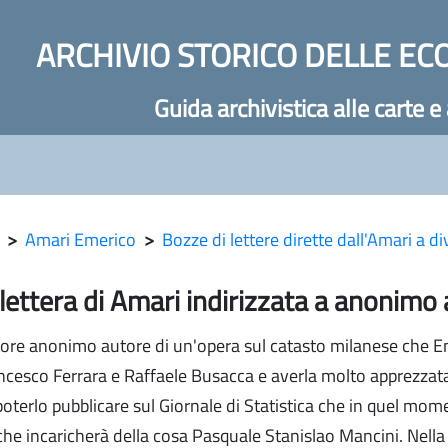
ARCHIVIO STORICO DELLE EC
Guida archivistica alle carte e
>
Amari Emerico
>
Bozze di lettere dirette dall'Amari a d
lettera di Amari indirizzata a anonimo 
utore anonimo autore di un'opera sul catasto milanese che Em
cesco Ferrara e Raffaele Busacca e averla molto apprezzata.
poterlo pubblicare sul Giornale di Statistica che in quel mome
che incaricherà della cosa Pasquale Stanislao Mancini. Nella