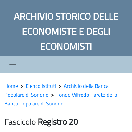
ARCHIVIO STORICO DELLE
ECONOMISTE E DEGLI
ECONOMISTI
Home
>
Elenco istituti
>
Archivio della Banca
Popolare di Sondrio
>
Fondo Vilfredo Pareto della
Banca Popolare di Sondrio
Fascicolo
Registro 20