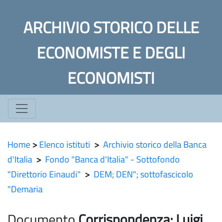
ARCHIVIO STORICO DELLE
ECONOMISTE E DEGLI
ECONOMISTI
Home
>
Elenco istituti
>
Archivio storico della Banca
d'Italia
>
Fondo "Banca d'Italia" - Sottofondo
"Direttorio Einaudi"
>
DEM; DEN"; sottofascicolo
"Demaria
Documento
Corrispondenza: Luigi